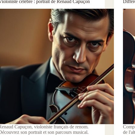
Violoniste célèbre : portrait de Renaud Capuçon
Différ
Renaud Capuçon, violoniste français de renom.
Compre
Découvrez son portrait et son parcours musical.
de l'a