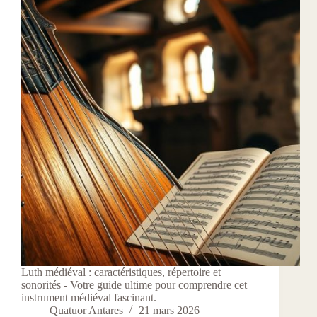
Luth médiéval : caractéristiques, répertoire et
sonorités - Votre guide ultime pour comprendre cet
instrument médiéval fascinant.
Quatuor Antares
21 mars 2026