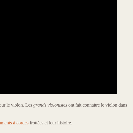
our le violon. Les
grands violonistes
ont fait connaître le violon dans
uments à cordes
frottées et leur histoire.