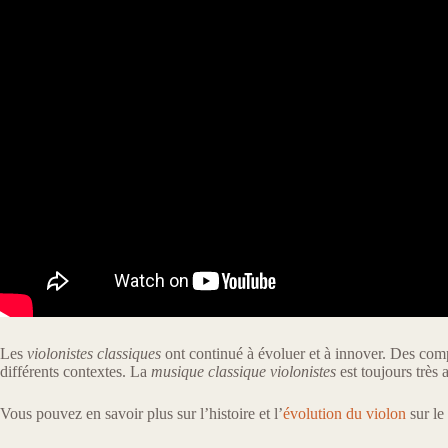
Les
violonistes classiques
ont continué à évoluer et à innover. Des co
différents contextes. La
musique classique violonistes
est toujours très 
Vous pouvez en savoir plus sur l’histoire et l’
évolution du violon
sur le