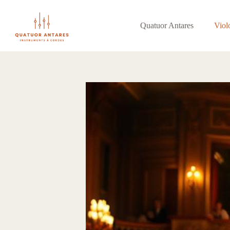
Passer
au
contenu
Quatuor Antares
Viol