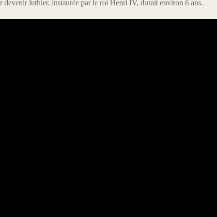
devenir luthier, instaurée par le roi Henri IV, durait environ 6 ans.