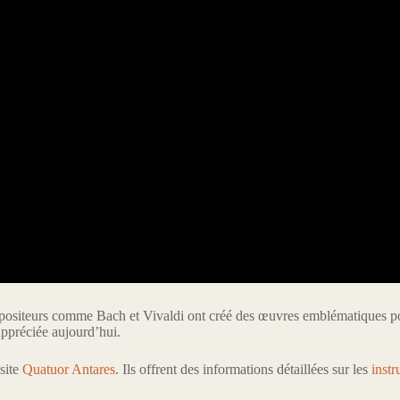
mpositeurs comme Bach et Vivaldi ont créé des œuvres emblématiques p
appréciée aujourd’hui.
 site
Quatuor Antares
. Ils offrent des informations détaillées sur les
instr